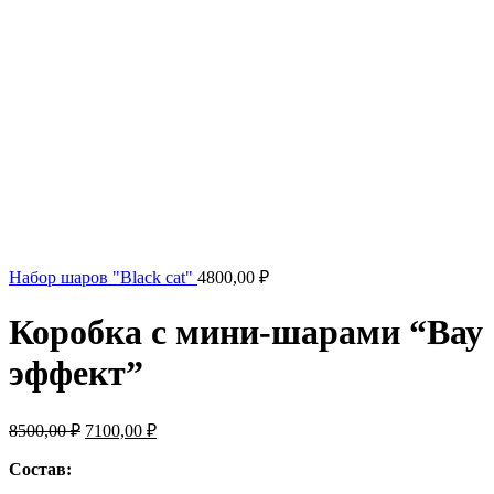
Набор шаров "Black cat"
4800,00
₽
Коробка с мини-шарами “Вау
эффект”
Первоначальная
Текущая
8500,00
₽
7100,00
₽
цена
цена:
составляла
Состав:
7100,00 ₽.
8500,00 ₽.