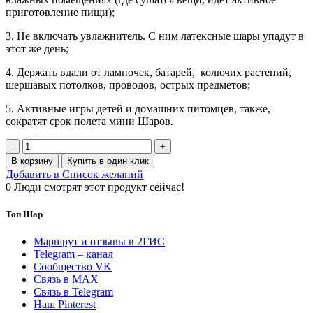
приготовление пищи);
3. Не включать увлажнитель. С ним латексные шары упадут в
этот же день;
4. Держать вдали от лампочек, батарей,
колючих растений,
шершавых потолков, проводов, острых предметов;
5. Активные игры детей и домашних питомцев, также,
сократят срок полета мини Шаров.
Количество
товара
В корзину
Купить в один клик
Коробка
Добавить в Список желаний
с
0
Люди смотрят этот продукт сейчас!
мини-
шарами
Топ Шар
"Вау
эффект"
Маршрут и отзывы в 2ГИС
Telegram – канал
Сообщество VK
Связь в MAX
Связь в Telegram
Наш Pinterest