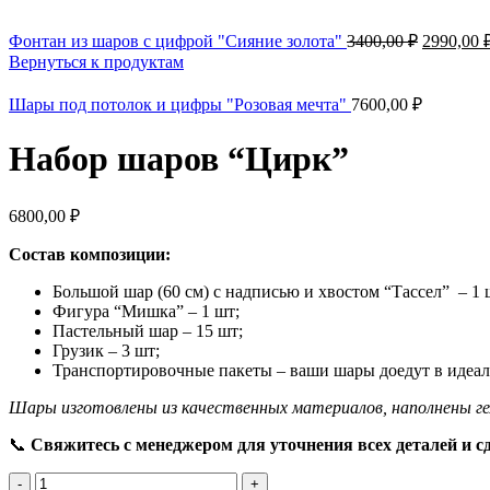
Фонтан из шаров с цифрой "Сияние золота"
3400,00
₽
2990,00
Вернуться к продуктам
Шары под потолок и цифры "Розовая мечта"
7600,00
₽
Набор шаров “Цирк”
6800,00
₽
Состав композиции:
Большой шар (60 см) с надписью и хвостом “Тассел” – 1 
Фигура “Мишка” – 1 шт;
Пастельный шар – 15 шт;
Грузик – 3 шт;
Транспортировочные пакеты – ваши шары доедут в идеал
Шары изготовлены из качественных материалов, наполнены ге
📞
Свяжитесь с менеджером для уточнения всех деталей и сд