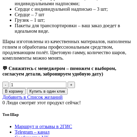
индивидуальными надписями;
Сердце с индивидуальной надписью – 3 шт;
Сердце – 7 шт
Грузик – 1 шт;
Пакеты для транспортировки – ваш заказ доедет в
идеальном виде.
Шары изготовлены из качественных материалов, наполнены
гелием и обработаны профессиональным средством,
продлевающим полёт. Цветовую гамму, количество шаров,
комплименты можно менять.
💬 Свяжитесь с менеджером – поможем с выбором,
согласуем детали, забронируем удобную дату)
Количество
товара
В корзину
Купить в один клик
Набор
Добавить в Список желаний
шаров
0
Люди смотрят этот продукт сейчас!
с
сердцами
Топ Шар
"Комплименты
для
Маршрут и отзывы в 2ГИС
неё"
Telegram – канал