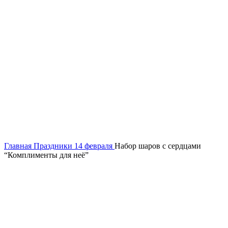
Нажмите, чтобы увеличить
Главная
Праздники
14 февраля
Набор шаров с сердцами
“Комплименты для неё”