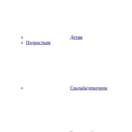
Детям
Подросткам
Свадьба/девичник