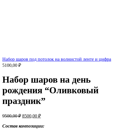
Набор шаров под потолок на волнистой ленте и цифра
5100,00
₽
Набор шаров на день
рождения “Оливковый
праздник”
Первоначальная
Текущая
9500,00
₽
8500,00
₽
цена
цена:
составляла
Состав композиции:
8500,00 ₽.