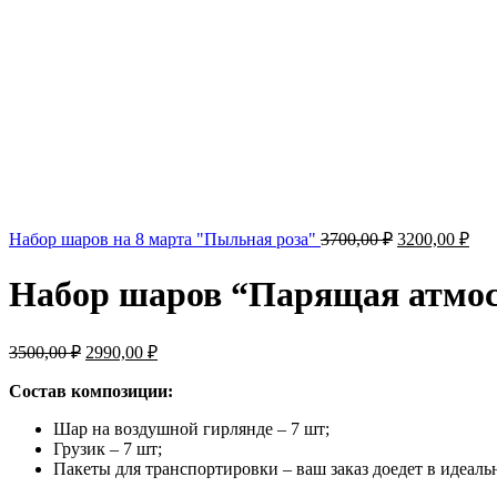
Первоначаль
Тек
Набор шаров на 8 марта "Пыльная роза"
3700,00
₽
3200,00
₽
цена
цен
составляла
320
Набор шаров “Парящая атмо
3700,00 ₽.
Первоначальная
Текущая
3500,00
₽
2990,00
₽
цена
цена:
составляла
Состав композиции:
2990,00 ₽.
3500,00 ₽.
Шар на воздушной гирлянде – 7 шт;
Грузик – 7 шт;
Пакеты для транспортировки – ваш заказ доедет в идеаль