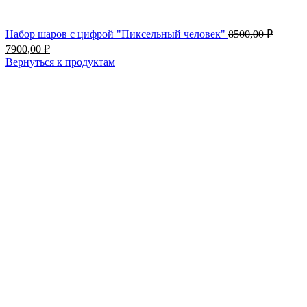
Первон
Набор шаров с цифрой "Пиксельный человек"
8500,00
₽
цена
Текущая
7900,00
₽
состав
цена:
Вернуться к продуктам
8500,00
7900,00 ₽.