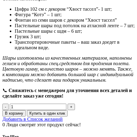
7500,00 ₽.
Цифра 102 см с декором “Хвост тассел”- 1 шт;
Фигура “Котэ” – 1 шт;
Фонтан из семи шаров с декором “Хвост тассел”
Пастельные шары под потолок на атласной ленте – 7 шт;
Пастельные шары с шдм – 6 шт;
Грузик 3 шт;
Транспортировочные пакеты – ваш заказ доедет в
идеальном виде.
Шары изготовлены из качественных материалов, наполнены
гелием и обработаны спец.средством для продления полета.
Цветовую гамму, количество шаров – можно менять. Также,
к композиции можно добавить большой шар с индивидуальной
надписью, что сделает ваш подарок уникальным.
📞
Свяжитесь с менеджером для уточнения всех деталей и
сделайте заказ уже сегодня!
Количество
товара
В корзину
Купить в один клик
Набор
Добавить в Список желаний
шаров
0
Люди смотрят этот продукт сейчас!
с
цифрой
Топ Шар