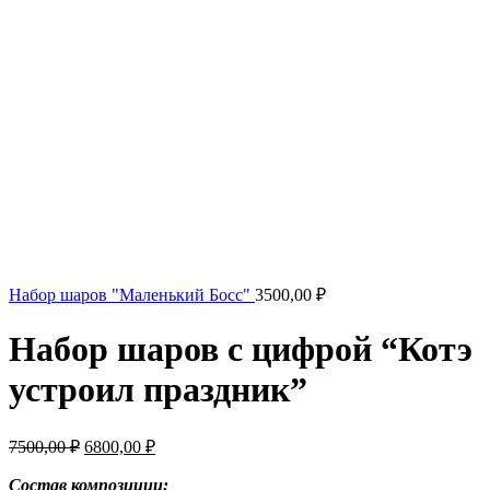
Набор шаров "Маленький Босс"
3500,00
₽
Набор шаров с цифрой “Котэ
устроил праздник”
Первоначальная
Текущая
7500,00
₽
6800,00
₽
цена
цена:
составляла
Состав композиции:
6800,00 ₽.