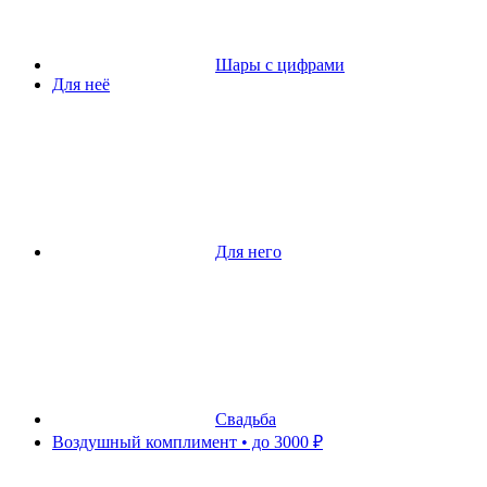
Шары с цифрами
Для неё
Для него
Свадьба
Воздушный комплимент • до 3000 ₽