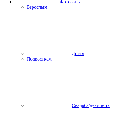
Фотозоны
Взрослым
Детям
Подросткам
Свадьба/девичник