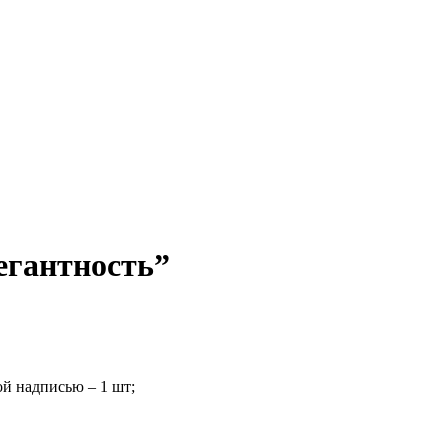
егантность”
ой надписью – 1 шт;