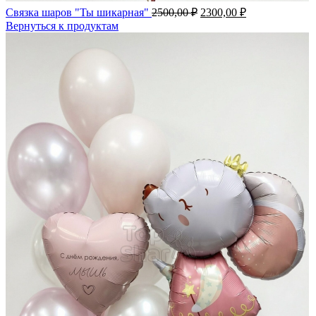
Первоначальная
Текущая
Связка шаров "Ты шикарная"
2500,00
₽
2300,00
₽
цена
цена:
Вернуться к продуктам
составляла
2300,00 ₽.
2500,00 ₽.