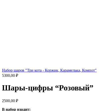
Набор шаров "Три кота - Коржик, Карамелька, Компот"
5300,00
₽
Шары-цифры “Розовый”
2500,00
₽
В набор входит: