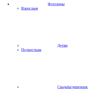
Фотозоны
Взрослым
Детям
Подросткам
Свадьба/девичник