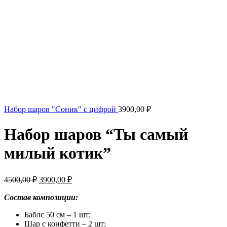
Набор шаров "Соник" с цифрой
3900,00
₽
Набор шаров “Ты самый
милый котик”
Первоначальная
Текущая
4500,00
₽
3900,00
₽
цена
цена:
составляла
Состав композиции:
3900,00 ₽.
4500,00 ₽.
Баблс 50 см – 1 шт;
Шар с конфетти – 2 шт;