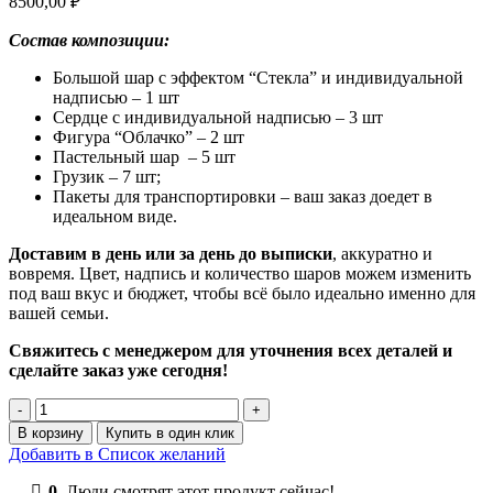
8500,00
₽
Состав композиции:
Большой шар с эффектом “Стекла” и индивидуальной
надписью – 1 шт
Сердце с индивидуальной надписью – 3 шт
Фигура “Облачко” – 2 шт
Пастельный шар – 5 шт
Грузик – 7 шт;
Пакеты для транспортировки – ваш заказ доедет в
идеальном виде.
Доставим в день или за день до выписки
, аккуратно и
вовремя. Цвет, надпись и количество шаров можем изменить
под ваш вкус и бюджет, чтобы всё было идеально именно для
вашей семьи.
Свяжитесь с менеджером для уточнения всех деталей и
сделайте заказ уже сегодня!
Количество
товара
В корзину
Купить в один клик
Шары
Добавить в Список желаний
на
выписку
0
Люди смотрят этот продукт сейчас!