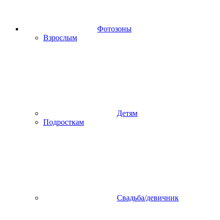
Фотозоны
Взрослым
Детям
Подросткам
Свадьба/девичник