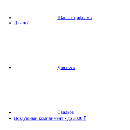
Шары с цифрами
Для неё
Для него
Свадьба
Воздушный комплимент • до 3000 ₽