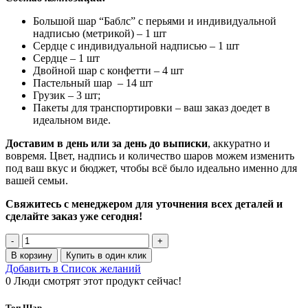
Большой шар “Баблс” с перьями и индивидуальной
надписью (метрикой) – 1 шт
Сердце с индивидуальной надписью – 1 шт
Сердце – 1 шт
Двойной шар с конфетти – 4 шт
Пастельный шар – 14 шт
Грузик – 3 шт;
Пакеты для транспортировки – ваш заказ доедет в
идеальном виде.
Доставим в день или за день до выписки
, аккуратно и
вовремя. Цвет, надпись и количество шаров можем изменить
под ваш вкус и бюджет, чтобы всё было идеально именно для
вашей семьи.
Свяжитесь с менеджером для уточнения всех деталей и
сделайте заказ уже сегодня!
Количество
товара
В корзину
Купить в один клик
Шары
Добавить в Список желаний
на
0
Люди смотрят этот продукт сейчас!
выписку
с
Топ Шар